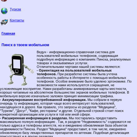
Туризм
Контакты
Главная
Пинск в твоем мобильном
Ведун - информационно-справочная система для
пользователей мобильных телефонов, содержащая
подробную информацию о компаниях Пинска, реализуемых
товарах и оказываемых услугах.
Отличительными чертами нашей системы являются:
- Ориентация на пользователей мобильных
телефонов.
При разработке системы была учтена
особенность работы в Интернете с помощью мобильных
телефонов. Особое внимание было уделено эргономике. По
возможности нами используются сокращения, не
усложняющие восприятие. Нами разработаны анимированные карты местности,
хорошо читаемые на абсолютном большинстве экранов мобильных телефонов. В
мобильную версию изначально заложен принцип минимизации трафика.
- Аккумулирование востребованной информации.
Мы собрали в первую
очередь ту информацию, которая чаще всего интересует пользователей,
находящихся в дороге. Как правило, это запросы из разделов "Медицина",
"Туризм", "Досуг", "Кафе, рестораны" и другие. Отдельной строкой стоит поиск
конкретной организации или услуги в той или иной сфере.
- Расширенная информация в разделах.
Мы постарались предоставить
максимально полную информацию . Так, в разделе "Недвижимость" содержатся не
только адреса и телефоны агентств, но и ежедневно обновляемая база объектов
недвижимости Пинска. Раздел "Медицина" предоставит, в том числе, ежедневно
обновляемую базу лекарственных препаратов по аптекам. Подобная детализация
присутствует и в других разделах.