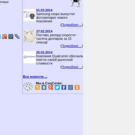
вочных
01.03.2014
Samsung скоро выпустит
фотоаппарат нового
поколения
(
Подробнее ...
)
27.02.2014
Поставь рекорд скорости -
тысяча долларов за 15
секунд!
(
Подробнее ...
)
25.02.2014
Компания Qualcomm обогнала
Intel по своей рыночной
стоимости
(
Подробнее ...
)
Все новости ...
Мы в СоцСетях: