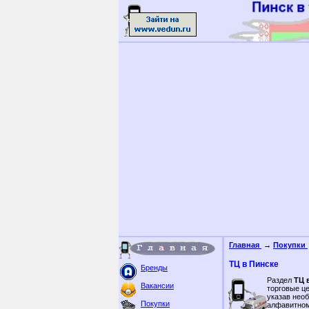
Главная
→
Покупки
ТЦ в Пинске
Бренды
Раздел
ТЦ 
Вакансии
торговые це
указав нео
Покупки
алфавитном