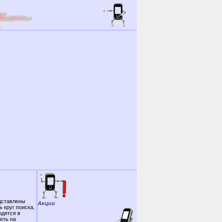
дставлены
Акции
 круг поиска,
одятся в
еть на