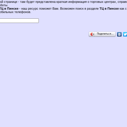
ой странице - там будет представлена краткая информация о торговых центрах, спра
аботы.
ТЦ в Пинске
- наш ресурс поможет Вам. Возможен поиск в разделе
ТЦ в Пинске
как с
мобильных телефонов.
Поделиться…