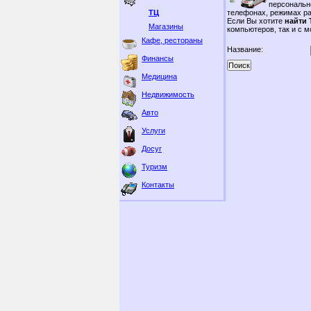
персональн
ТЦ
телефонах, режимах р
Если Вы хотите
найти 
Магазины
компьютеров, так и с 
Кафе, рестораны
Название:
Финансы
Медицина
Недвижимость
Авто
Услуги
Досуг
Туризм
Контакты