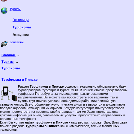
Туризм
Гостиницы
Турфирмы
Экскурсии
Контакты
Главная
→
Туризм
→
Турфирмы
Турфирмы в Пинске
Раздел
Турфирмы в Пинске
содержит ежедневно обновляемую базу
туроператоров, турфирм и турагентств. В нашем списке представлены
турфирмы Петербурга, занимающиеся практически всеми
направлениями. Вы можете как просмотреть все варианты, так и
сузить круг поиска, указав необходимый район или ближайшую
станцию метро. Все отобранные туристические фирмы выводятся в алфавитном
порядке адресов нахождения их офисов. Каждую из турфирм или туроператоров
можно просмотреть на персональной странице - там же будет представлена
краткая информация о ней, оказываемых услугах, приоритетных направлениях и
справочных телефонах.
Если Вы хотите
найти турфирму в Пинске
- наш ресурс поможет Вам. Возможен
поиск в разделе
Турфирмы в Пинске
как с компьютеров, так и с мобильных
телефонов.